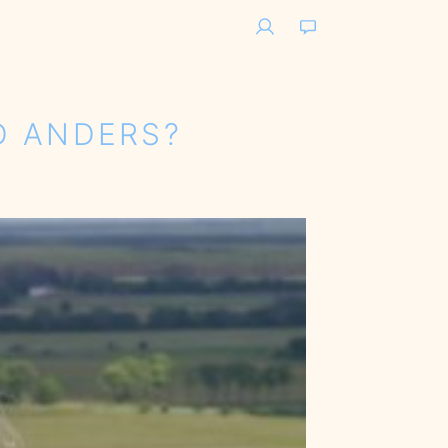
User
Support
D ANDERS?